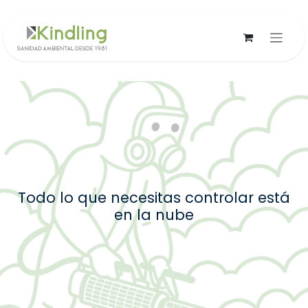
Ir al contenido
Las grandes historias tienen
pe
Todo lo que necesitas controlar está
en la nube