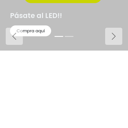
Pásate al LED!!
Compra aquí
Anterior
Siguie