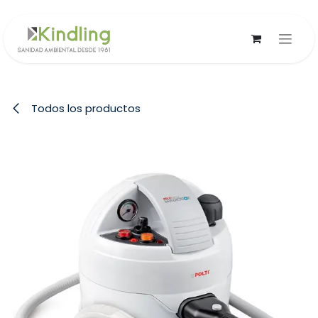
Ir al contenido
Todos los productos